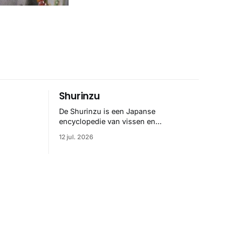
Shurinzu
De Shurinzu is een Japanse
encyclopedie van vissen en
riedelig
waterdieren uit de Edo-periode. De
12 jul. 2026
ene
collectie werd in opdracht van
Matsudaira Yoritaka gemaakt en staat
er
bekend om verfijnde technieken en
bijna driedimensionale realisme. De
e. Het
illustraties dienden niet alleen een
binatie
wetenschappelijk doel, maar worden
rachtige,
vandaag de dag bewonderd als
n
meesterwerken van
zelf.