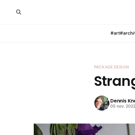
#art
#archi
PACKAGE DESIGN
Stran
Dennis K
05 nov. 202