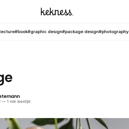
tecture
#book
#graphic design
#package design
#photography
ge
netemann
2
—
1 min leestijd