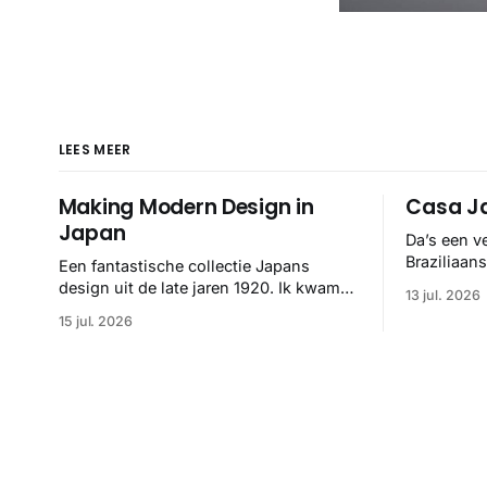
LEES MEER
Making Modern Design in
Casa Ja
Japan
Da’s een v
Braziliaan
Een fantastische collectie Japans
hand van F
design uit de late jaren 1920. Ik kwam
13 jul. 2026
helemaal 👌
ze op het spoor via het Internet Archive,
15 jul. 2026
maar het Letterform Archive heeft het
mooiste werk gebundeld in een: boek ✨
Daarin hebben ze alle scans een stuk
netter getrokken, maar op deze manier
vind ik ze er minstens