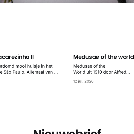
carezinho II
Medusae of the world
erdomd mooi huisje in het
Medusae of the
se São Paulo. Allemaal van de
World uit 1910 door Alfred
elipe Hess en het klopt
Goldsborough Mayer is een d
12 jul. 2026
🏼
meesterwerk binnen de mari
zoölogie. Dit monumentale
standaardwerk biedt een lekk
gedetailleerd overzicht van
kwallensoorten en hun taxonomi
boek staat bekend om de com
van strikte wetenschap met p
handgetekende illustraties e
kleurendrukplaten van Mayer 