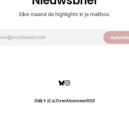
Nieuwsbrief
Elke maand de highlights in je mailbox.
Aanmel
🦋
📸
👨🏼‍💻
Over
Abonneer
RSS