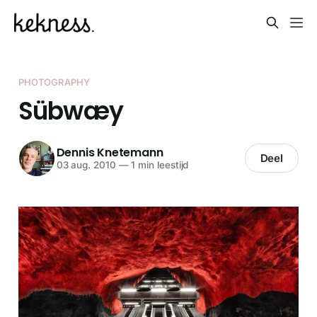
PHOTOGRAPHY
Sübwæy
Dennis Knetemann
Deel
03 aug. 2010
—
1 min leestijd