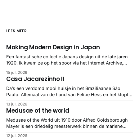
LEES MEER
Making Modern Design in Japan
Een fantastische collectie Japans design uit de late jaren
1920. Ik kwam ze op het spoor via het Internet Archive,
maar het Letterform Archive heeft het mooiste werk
15 jul. 2026
gebundeld in een: boek ✨ Daarin hebben ze alle scans een
Casa Jacarezinho II
stuk netter getrokken, maar op deze manier vind ik ze er
minstens
Da’s een verdomd mooi huisje in het Braziliaanse São
Paulo. Allemaal van de hand van Felipe Hess en het klopt
helemaal 👌🏼
13 jul. 2026
Medusae of the world
Medusae of the World uit 1910 door Alfred Goldsborough
Mayer is een driedelig meesterwerk binnen de mariene
zoölogie. Dit monumentale standaardwerk biedt een lekker
12 jul. 2026
gedetailleerd overzicht van kwallensoorten en hun