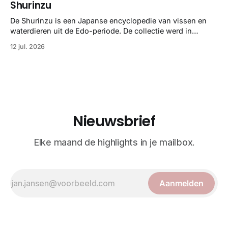
Shurinzu
taxonomie. Het boek staat bekend om de combinatie van
strikte wetenschap met prachtige, handgetekende
De Shurinzu is een Japanse encyclopedie van vissen en
illustraties en kleurendrukplaten van Mayer zelf.
waterdieren uit de Edo-periode. De collectie werd in
opdracht van Matsudaira Yoritaka gemaakt en staat
12 jul. 2026
bekend om verfijnde technieken en bijna driedimensionale
realisme. De illustraties dienden niet alleen een
wetenschappelijk doel, maar worden vandaag de dag
bewonderd als meesterwerken van
Nieuwsbrief
Elke maand de highlights in je mailbox.
Aanmelden