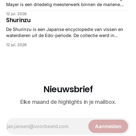
Mayer is een driedelig meesterwerk binnen de mariene
zoölogie. Dit monumentale standaardwerk biedt een lekker
12 jul. 2026
gedetailleerd overzicht van kwallensoorten en hun
Shurinzu
taxonomie. Het boek staat bekend om de combinatie van
strikte wetenschap met prachtige, handgetekende
De Shurinzu is een Japanse encyclopedie van vissen en
illustraties en kleurendrukplaten van Mayer zelf.
waterdieren uit de Edo-periode. De collectie werd in
opdracht van Matsudaira Yoritaka gemaakt en staat
12 jul. 2026
bekend om verfijnde technieken en bijna driedimensionale
realisme. De illustraties dienden niet alleen een
wetenschappelijk doel, maar worden vandaag de dag
bewonderd als meesterwerken van
Nieuwsbrief
Elke maand de highlights in je mailbox.
Aanmelden