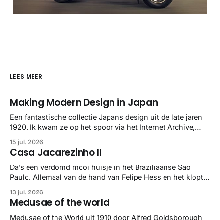
LEES MEER
Making Modern Design in Japan
Een fantastische collectie Japans design uit de late jaren
1920. Ik kwam ze op het spoor via het Internet Archive,
maar het Letterform Archive heeft het mooiste werk
15 jul. 2026
gebundeld in een: boek ✨ Daarin hebben ze alle scans een
Casa Jacarezinho II
stuk netter getrokken, maar op deze manier vind ik ze er
minstens
Da’s een verdomd mooi huisje in het Braziliaanse São
Paulo. Allemaal van de hand van Felipe Hess en het klopt
helemaal 👌🏼
13 jul. 2026
Medusae of the world
Medusae of the World uit 1910 door Alfred Goldsborough