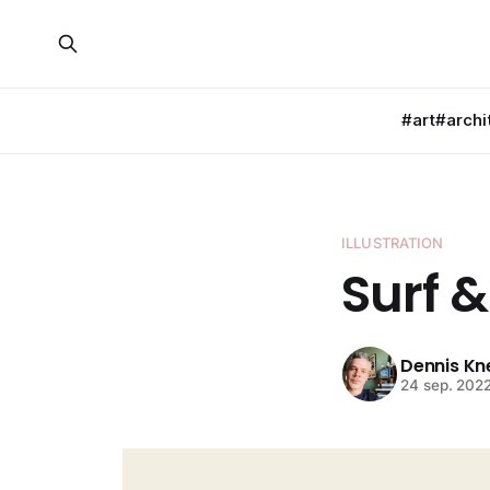
#art
#archi
ILLUSTRATION
Surf &
Dennis K
24 sep. 202