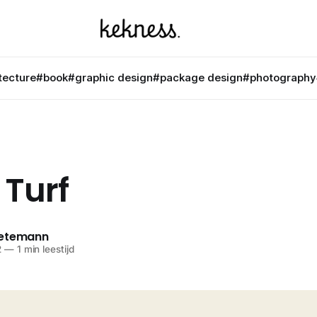
tecture
#book
#graphic design
#package design
#photography
 Turf
netemann
2
—
1 min leestijd