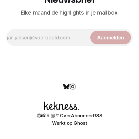
Elke maand de highlights in je mailbox.
Aanmelden
🦋
📸
👨🏼‍💻
Over
Abonneer
RSS
Werkt op
Ghost