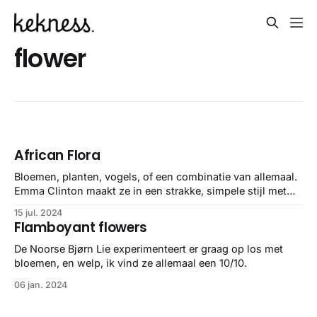
flower
African Flora
Bloemen, planten, vogels, of een combinatie van allemaal.
Emma Clinton maakt ze in een strakke, simpele stijl met
nog lekkerdere kleuren. Weinig projecten die ik niet mooi
15 jul. 2024
vind, naar de African Flora springt er uit qua
Flamboyant flowers
kleurcombinaties. Oja, en onderaan de puffin als bonus,
want da’s m’n favoriete
De Noorse Bjørn Lie experimenteert er graag op los met
bloemen, en welp, ik vind ze allemaal een 10/10.
06 jan. 2024