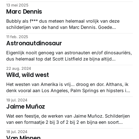
nieuwe dingen. Keep it up, por favor.
13 mei 2025
Marc Dennis
Bubbly als f*** dus meteen helemaal vrolijk van deze
schilderijen van de hand van Marc Dennis. Goede
achternaam ook. En dan elke keer weer bedenken hoé je
11 feb. 2025
dit uit je handen krijgt. Amazing.
Astronautdinosaur
Eigenlijk nooit genoeg van astronauten en/of dinosauriërs,
dus helemaal top dat Scott Listfield ze bijna altijd
combineert in zijn schilderijen. En dan soms met
22 aug. 2024
landmarks, albumcovers of gewoon lekker futurisisch of
Wild, wild west
dystopisch.
Het westen van Amerika is vrij… droog en dor. Althans, ik
denk vooral aan Los Angeles, Palm Springs en hipsters in
busjes onderweg naar Burning Man. Maar Phyllis Shafer
19 jul. 2024
schildert daar de natuur. Niet zo gedetailleerd dat je denkt,
Jaime Muñoz
oeh, net een foto, maar kleurrijk genoeg om mij blij te
Wat een feestje, de werken van Jaime Muñoz. Schilderijen
van een formaatje 2 bij 3 of 2 bij 2 en bijna een soort
digitale tripjes, maar dan met de kwast en airbrushing.
18 jul. 2024
Van Minnen