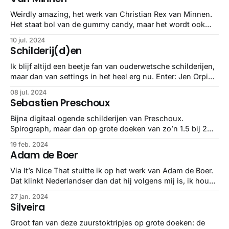
Weirdly amazing, het werk van Christian Rex van Minnen.
Het staat bol van de gummy candy, maar het wordt ook
wat luguberder met hier en daar hompen… vlees? Maar dat
10 jul. 2024
neemt niet weg dat het wel een toffe twist is op de 16e
Schilderij(d)en
eeuwse stillevens van een bosje bloemen.
Ik blijf altijd een beetje fan van ouderwetsche schilderijen,
maar dan van settings in het heel erg nu. Enter: Jen Orpin.
En dan zijn snelwegen, tunnels en viaducten ineens een
08 jul. 2024
stukje kunst. Ook leuk in dezelfde categorie: Donald
Sebastien Preschoux
Yatomi.
Bijna digitaal ogende schilderijen van Preschoux.
Spirograph, maar dan op grote doeken van zo’n 1.5 bij 2
meter.
19 feb. 2024
Adam de Boer
Via It’s Nice That stuitte ik op het werk van Adam de Boer.
Dat klinkt Nederlandser dan dat hij volgens mij is, ik houd
van Engels uitgesproken Nederlandse namen, want hij
27 jan. 2024
combineert settings van zijn hometown LA met de witte
Silveira
outlines van het textielverven van z’n Indonesische /
Javaanse
Groot fan van deze zuurstoktripjes op grote doeken: de