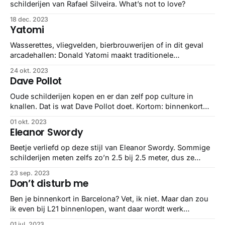
schilderijen van Rafael Silveira. What’s not to love?
18 dec. 2023
Yatomi
Wasserettes, vliegvelden, bierbrouwerijen of in dit geval
arcadehallen: Donald Yatomi maakt traditionele
olieschilderijen, maar dan van moderne settings en
24 okt. 2023
locaties. En dat levert een soort van onlogisch iets op,
Dave Pollot
which I love.
Oude schilderijen kopen en er dan zelf pop culture in
knallen. Dat is wat Dave Pollot doet. Kortom: binnenkort
naar de kringloop om een oud schilderij op de kop te
01 okt. 2023
tikken.
Eleanor Swordy
Beetje verliefd op deze stijl van Eleanor Swordy. Sommige
schilderijen meten zelfs zo’n 2.5 bij 2.5 meter, dus ze
moeten in het echt nóg toffer zijn.
23 sep. 2023
Don’t disturb me
Ben je binnenkort in Barcelona? Vet, ik niet. Maar dan zou
ik even bij L21 binnenlopen, want daar wordt werk
van Fátima de Juan tentoongesteld: ‘Don’t disturb me, I’m
01 jul. 2023