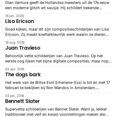
Olan Ventura geeft de Hollandse meesters uit de 17e eeuw
een moderne glitch art sausje. Hij schildert bekende
werken gedetailleerd na, maar trekt daarna blijkbaar z’n
18 jan. 2020
kwastje recht van het doek af. En dat levert heerlijke kijkerij
Lisa Ericson
op.
Goed kijken, maar dit zijn compositieschilderijen van Lisa
Ericson. Zij maakt knetterkleurrijk werk waarin ze dieren
combineert met elkaar of een lekker stukje natuur.
19 aug. 2019
Juan Travieso
Behoorlijk vette schilderijen van Juan Travieso. Op het
eerste oog lijken het bijna digitale composities, maar nope,
all paint.
02 apr. 2019
The dogs bark
Het werk van de Britse Esiri Erheriene-Essi is tot en met 17
februari te bekijken bij Ron Mandos in Amsterdam.
Prachtige schilderijen waarvoor ze foto’s uit de 60′s, 70′s
03 jan. 2018
en 80′s heeft gebruikt en mensen opnieuw heeft
Bennett Slater
vastgelegd. Simply awesome.
Supervette schilderijen van Bennet Slater. Want ja, lekker
traditioneel met verf en kwast voorstellingen maken die