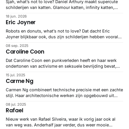
Sjah, what’s not to love? Daniel Arthury maakt supercute
schilderijen van katten. Glamour katten, infinity katten,
punch katten, allemaal adorable.
18 jun. 2026
Eric Joyner
Robots en donuts, what’s not to love? Dat dacht Eric
Joyner blijkbaar ook, dus zijn schilderijen hebben vooral…
robots en donuts. Vooruit, af en toe een kat of lasers. Dat
08 sep. 2025
maakt het eigenlijk alleen nog maar beter?
Caroline Coon
Dat Caroline Coon een punkverleden heeft en haar werk
ondertonen van activisme en seksuele bevrijding bevat,
da’s geen verrassing. Of het nu gaat om straatbeelden uit
15 jul. 2025
haar wijk in Londen of gewoon hele blij blote mensen, ze
Carme Ng
heeft een kenmerkende punky stijl. Tikje rauw en direct,
dus we gaan
Carmen Ng combineert technische precisie met een zachte
stijl. Haar architectonische werken zijn opgebouwd uit
repeterende ramen, trappen en balkons die ogen als brute
08 jul. 2025
bouwtekeningen. Helemaal Hong Kong. Maar in een
Rafael
andere serie richt ze zich weer op ruimte en… mussen.
Best zacht en lief. Twee totaal verschillende onderwerpen,
Nieuw werk van Rafael Silveira, waar ik vorig jaar ook al
maar
van weg was. Anderhalf jaar verder, dus weer mooie