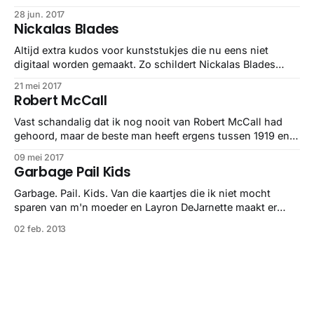
helemaal van nu zijn. En zo’n Stormtrooper zou nergens
28 jun. 2017
verkeerd staan.
Nickalas Blades
Altijd extra kudos voor kunststukjes die nu eens niet
digitaal worden gemaakt. Zo schildert Nickalas Blades
details van fietsen: stiekem de mooiste stukjes techniek
21 mei 2017
van alles.
Robert McCall
Vast schandalig dat ik nog nooit van Robert McCall had
gehoord, maar de beste man heeft ergens tussen 1919 en
2010 heel erg veel futuristische settings geschilderd. De
09 mei 2017
één nog mooier dan de ander en ook voor een groot deel
Garbage Pail Kids
nog eens online te bekijken ook op
www.mccallstudios.com.
Garbage. Pail. Kids. Van die kaartjes die ik niet mocht
sparen van m'n moeder en Layron DeJarnette maakt er
schilderijen van.
02 feb. 2013