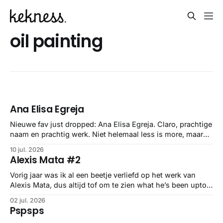
oil painting
Ana Elisa Egreja
Nieuwe fav just dropped: Ana Elisa Egreja. Claro, prachtige
naam en prachtig werk. Niet helemaal less is more, maar
soms is more ook gewoon better. Braziliaans geknal in een
10 jul. 2026
oude meesters stijl.
Alexis Mata #2
Vorig jaar was ik al een beetje verliefd op het werk van
Alexis Mata, dus altijd tof om te zien what he’s been upto
het afgelopen jaar. Dezelfde glitches, maar dan met nog
02 jul. 2026
meer kleur en vollere composities. En waren het vorig jaar
Pspsps
vooral cactussen, inmiddels gebruikt ‘ie dezelfde