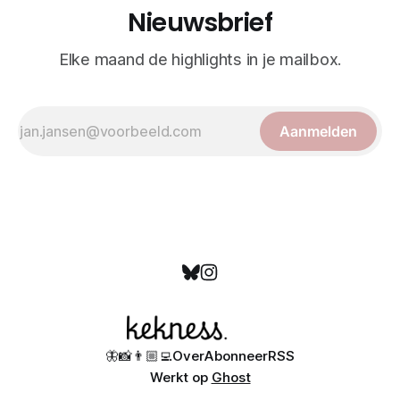
Nieuwsbrief
Elke maand de highlights in je mailbox.
Aanmelden
🦋
📸
👨🏼‍💻
Over
Abonneer
RSS
Werkt op
Ghost