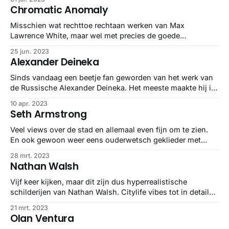
blooming’. Schilderijen van zo’n 2x3 meter en ze knallen je
Chromatic Anomaly
netvlies op.
Misschien wat rechttoe rechtaan werken van Max
Lawrence White, maar wel met precies de goede
kleurcombinaties 😮‍💨
25 jun. 2023
Alexander Deineka
Sinds vandaag een beetje fan geworden van het werk van
de Russische Alexander Deineka. Het meeste maakte hij in
de eerste helft van de twintigste eeuw en tijdens de
10 apr. 2023
hoogtijdagen van de Sovjet-Unie, en it shows.
Seth Armstrong
Veel views over de stad en allemaal even fijn om te zien.
En ook gewoon weer eens ouderwetsch geklieder met
olieverf.
28 mrt. 2023
Nathan Walsh
Vijf keer kijken, maar dit zijn dus hyperrealistische
schilderijen van Nathan Walsh. Citylife vibes tot in detail
uitgewerkt, love ‘em.
21 mrt. 2023
Olan Ventura