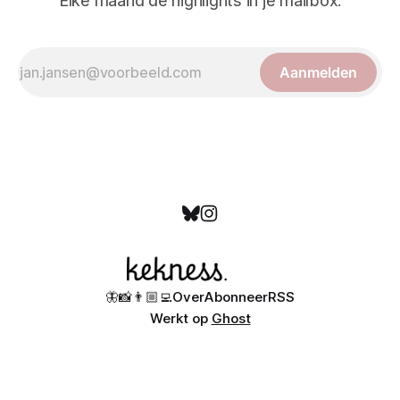
Elke maand de highlights in je mailbox.
Aanmelden
🦋
📸
👨🏼‍💻
Over
Abonneer
RSS
Werkt op
Ghost