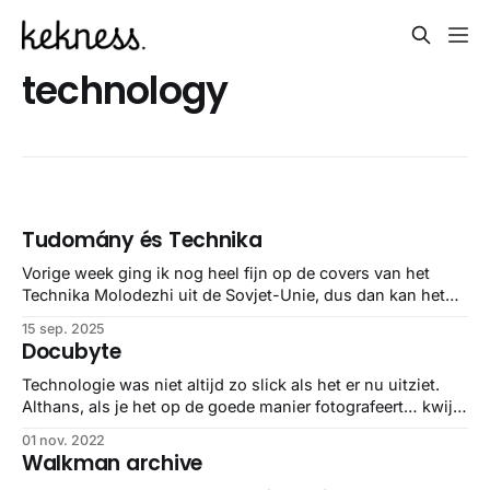
technology
Tudomány és Technika
Vorige week ging ik nog heel fijn op de covers van het
Technika Molodezhi uit de Sovjet-Unie, dus dan kan het
geen toeval zijn dat ik vandaag over infographics struikel
15 sep. 2025
van het Hongaarse Tudomány és Technika. Wie kent het
Docubyte
niet?
Technologie was niet altijd zo slick als het er nu uitziet.
Althans, als je het op de goede manier fotografeert… kwijl
in de mondhoeken.
01 nov. 2022
Walkman archive