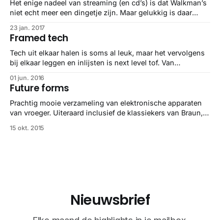
Het enige nadeel van streaming (en cd’s) is dat Walkman’s
niet echt meer een dingetje zijn. Maar gelukkig is daar
het Walkman Archive: mooie stukje product design met
23 jan. 2017
extra aandacht voor Aiwa.
Framed tech
Tech uit elkaar halen is soms al leuk, maar het vervolgens
bij elkaar leggen en inlijsten is next level tof. Van
controllers tot complete iPhones, ze doen het allemaal.
01 jun. 2016
Future forms
Prachtig mooie verzameling van elektronische apparaten
van vroeger. Uiteraard inclusief de klassiekers van Braun,
maar ook Panasonic, Philips en en Sony doen erg goed
15 okt. 2015
mee. Wie kent de Philips Rainbow 550 niet? Of de
Panasonic TR-005? Ik.
Nieuwsbrief