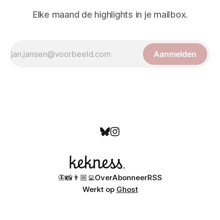
Elke maand de highlights in je mailbox.
Aanmelden
🦋
📸
👨🏼‍💻
Over
Abonneer
RSS
Werkt op
Ghost