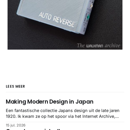
LEES MEER
Making Modern Design in Japan
Een fantastische collectie Japans design uit de late jaren
1920. Ik kwam ze op het spoor via het Internet Archive,
maar het Letterform Archive heeft het mooiste werk
15 jul. 2026
gebundeld in een: boek ✨ Daarin hebben ze alle scans een