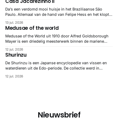
Casa Jacarezinho II
stuk netter getrokken, maar op deze manier vind ik ze er
minstens
Da’s een verdomd mooi huisje in het Braziliaanse São
Paulo. Allemaal van de hand van Felipe Hess en het klopt
helemaal 👌🏼
13 jul. 2026
Medusae of the world
Medusae of the World uit 1910 door Alfred Goldsborough
Mayer is een driedelig meesterwerk binnen de mariene
zoölogie. Dit monumentale standaardwerk biedt een lekker
12 jul. 2026
gedetailleerd overzicht van kwallensoorten en hun
Shurinzu
taxonomie. Het boek staat bekend om de combinatie van
strikte wetenschap met prachtige, handgetekende
De Shurinzu is een Japanse encyclopedie van vissen en
illustraties en kleurendrukplaten van Mayer zelf.
waterdieren uit de Edo-periode. De collectie werd in
opdracht van Matsudaira Yoritaka gemaakt en staat
12 jul. 2026
bekend om verfijnde technieken en bijna driedimensionale
realisme. De illustraties dienden niet alleen een
wetenschappelijk doel, maar worden vandaag de dag
bewonderd als meesterwerken van
Nieuwsbrief