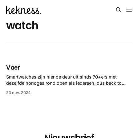
watch
Vaer
Smartwatches zijn hier de deur uit sinds 70+ers met
dezelfde horloges rondlopen als iedereen, dus back to
dikke klokken. En deze van Vaer zijn 😮‍💨 En dan vooral door
23 nov. 2024
de wijzerplaten, want deze kleuren zijn echt alles dat ik
mooi vind.
Nieuwsbrief