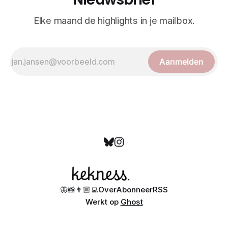
Elke maand de highlights in je mailbox.
Aanmelden
🦋
📸
👨🏼‍💻
Over
Abonneer
RSS
Werkt op
Ghost