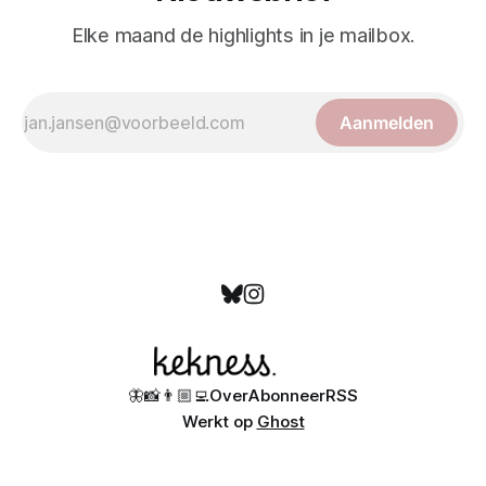
Elke maand de highlights in je mailbox.
Aanmelden
🦋
📸
👨🏼‍💻
Over
Abonneer
RSS
Werkt op
Ghost