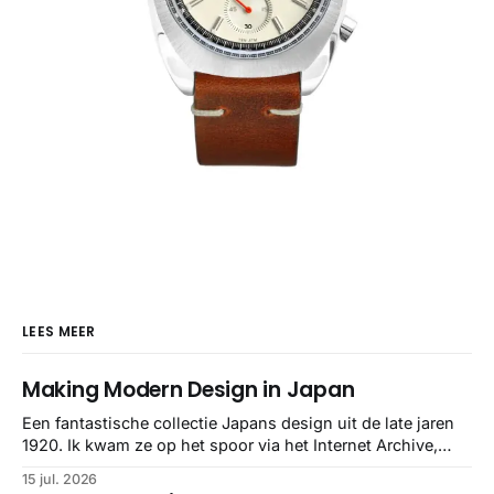
LEES MEER
Making Modern Design in Japan
Een fantastische collectie Japans design uit de late jaren
1920. Ik kwam ze op het spoor via het Internet Archive,
maar het Letterform Archive heeft het mooiste werk
15 jul. 2026
gebundeld in een: boek ✨ Daarin hebben ze alle scans een