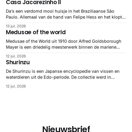
Casa Jacarezinho II
stuk netter getrokken, maar op deze manier vind ik ze er
minstens
Da’s een verdomd mooi huisje in het Braziliaanse São
Paulo. Allemaal van de hand van Felipe Hess en het klopt
helemaal 👌🏼
13 jul. 2026
Medusae of the world
Medusae of the World uit 1910 door Alfred Goldsborough
Mayer is een driedelig meesterwerk binnen de mariene
zoölogie. Dit monumentale standaardwerk biedt een lekker
12 jul. 2026
gedetailleerd overzicht van kwallensoorten en hun
Shurinzu
taxonomie. Het boek staat bekend om de combinatie van
strikte wetenschap met prachtige, handgetekende
De Shurinzu is een Japanse encyclopedie van vissen en
illustraties en kleurendrukplaten van Mayer zelf.
waterdieren uit de Edo-periode. De collectie werd in
opdracht van Matsudaira Yoritaka gemaakt en staat
12 jul. 2026
bekend om verfijnde technieken en bijna driedimensionale
realisme. De illustraties dienden niet alleen een
wetenschappelijk doel, maar worden vandaag de dag
bewonderd als meesterwerken van
Nieuwsbrief