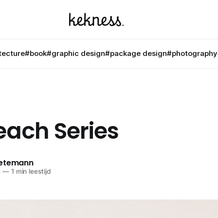
tecture
#book
#graphic design
#package design
#photography
each Series
netemann
2
—
1 min leestijd