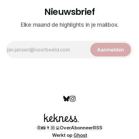
Nieuwsbrief
Elke maand de highlights in je mailbox.
Aanmelden
🦋
📸
👨🏼‍💻
Over
Abonneer
RSS
Werkt op
Ghost