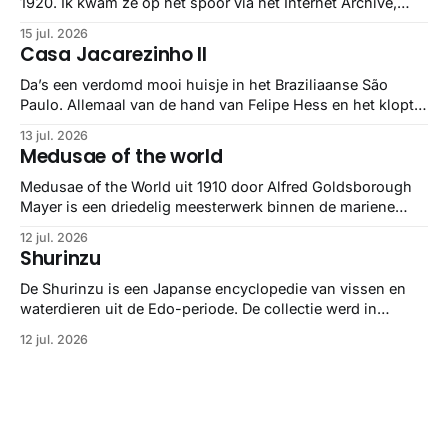
1920. Ik kwam ze op het spoor via het Internet Archive,
maar het Letterform Archive heeft het mooiste werk
15 jul. 2026
gebundeld in een: boek ✨ Daarin hebben ze alle scans een
Casa Jacarezinho II
stuk netter getrokken, maar op deze manier vind ik ze er
minstens
Da’s een verdomd mooi huisje in het Braziliaanse São
Paulo. Allemaal van de hand van Felipe Hess en het klopt
helemaal 👌🏼
13 jul. 2026
Medusae of the world
Medusae of the World uit 1910 door Alfred Goldsborough
Mayer is een driedelig meesterwerk binnen de mariene
zoölogie. Dit monumentale standaardwerk biedt een lekker
12 jul. 2026
gedetailleerd overzicht van kwallensoorten en hun
Shurinzu
taxonomie. Het boek staat bekend om de combinatie van
strikte wetenschap met prachtige, handgetekende
De Shurinzu is een Japanse encyclopedie van vissen en
illustraties en kleurendrukplaten van Mayer zelf.
waterdieren uit de Edo-periode. De collectie werd in
opdracht van Matsudaira Yoritaka gemaakt en staat
12 jul. 2026
bekend om verfijnde technieken en bijna driedimensionale
realisme. De illustraties dienden niet alleen een
wetenschappelijk doel, maar worden vandaag de dag
bewonderd als meesterwerken van