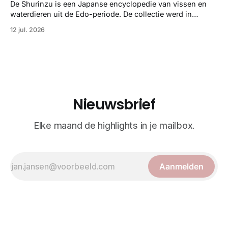
strikte wetenschap met prachtige, handgetekende
De Shurinzu is een Japanse encyclopedie van vissen en
illustraties en kleurendrukplaten van Mayer zelf.
waterdieren uit de Edo-periode. De collectie werd in
opdracht van Matsudaira Yoritaka gemaakt en staat
12 jul. 2026
bekend om verfijnde technieken en bijna driedimensionale
realisme. De illustraties dienden niet alleen een
wetenschappelijk doel, maar worden vandaag de dag
bewonderd als meesterwerken van
Nieuwsbrief
Elke maand de highlights in je mailbox.
Aanmelden