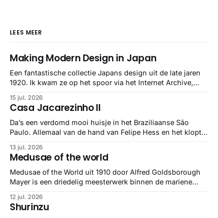
LEES MEER
Making Modern Design in Japan
Een fantastische collectie Japans design uit de late jaren
1920. Ik kwam ze op het spoor via het Internet Archive,
maar het Letterform Archive heeft het mooiste werk
15 jul. 2026
gebundeld in een: boek ✨ Daarin hebben ze alle scans een
Casa Jacarezinho II
stuk netter getrokken, maar op deze manier vind ik ze er
minstens
Da’s een verdomd mooi huisje in het Braziliaanse São
Paulo. Allemaal van de hand van Felipe Hess en het klopt
helemaal 👌🏼
13 jul. 2026
Medusae of the world
Medusae of the World uit 1910 door Alfred Goldsborough
Mayer is een driedelig meesterwerk binnen de mariene
zoölogie. Dit monumentale standaardwerk biedt een lekker
12 jul. 2026
gedetailleerd overzicht van kwallensoorten en hun
Shurinzu
taxonomie. Het boek staat bekend om de combinatie van