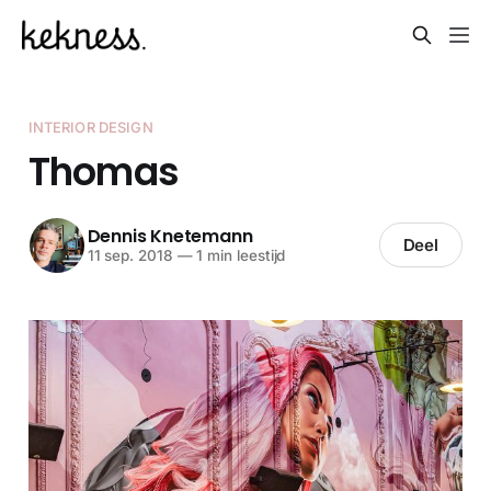
INTERIOR DESIGN
Thomas
Dennis Knetemann
Deel
11 sep. 2018
—
1 min leestijd