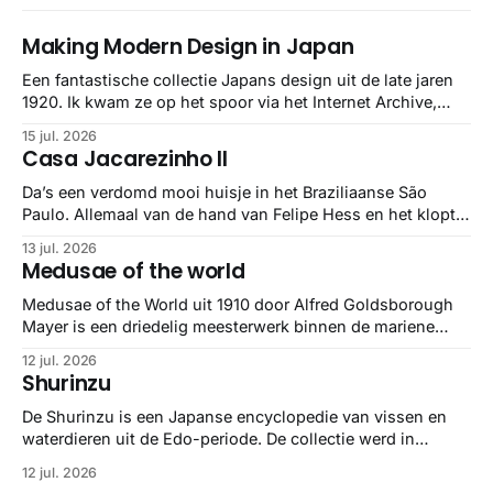
Making Modern Design in Japan
Een fantastische collectie Japans design uit de late jaren
1920. Ik kwam ze op het spoor via het Internet Archive,
maar het Letterform Archive heeft het mooiste werk
15 jul. 2026
gebundeld in een: boek ✨ Daarin hebben ze alle scans een
Casa Jacarezinho II
stuk netter getrokken, maar op deze manier vind ik ze er
minstens
Da’s een verdomd mooi huisje in het Braziliaanse São
Paulo. Allemaal van de hand van Felipe Hess en het klopt
helemaal 👌🏼
13 jul. 2026
Medusae of the world
Medusae of the World uit 1910 door Alfred Goldsborough
Mayer is een driedelig meesterwerk binnen de mariene
zoölogie. Dit monumentale standaardwerk biedt een lekker
12 jul. 2026
gedetailleerd overzicht van kwallensoorten en hun
Shurinzu
taxonomie. Het boek staat bekend om de combinatie van
strikte wetenschap met prachtige, handgetekende
De Shurinzu is een Japanse encyclopedie van vissen en
illustraties en kleurendrukplaten van Mayer zelf.
waterdieren uit de Edo-periode. De collectie werd in
opdracht van Matsudaira Yoritaka gemaakt en staat
12 jul. 2026
bekend om verfijnde technieken en bijna driedimensionale