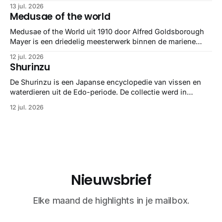
helemaal 👌🏼
13 jul. 2026
Medusae of the world
Medusae of the World uit 1910 door Alfred Goldsborough
Mayer is een driedelig meesterwerk binnen de mariene
zoölogie. Dit monumentale standaardwerk biedt een lekker
12 jul. 2026
gedetailleerd overzicht van kwallensoorten en hun
Shurinzu
taxonomie. Het boek staat bekend om de combinatie van
strikte wetenschap met prachtige, handgetekende
De Shurinzu is een Japanse encyclopedie van vissen en
illustraties en kleurendrukplaten van Mayer zelf.
waterdieren uit de Edo-periode. De collectie werd in
opdracht van Matsudaira Yoritaka gemaakt en staat
12 jul. 2026
bekend om verfijnde technieken en bijna driedimensionale
realisme. De illustraties dienden niet alleen een
wetenschappelijk doel, maar worden vandaag de dag
bewonderd als meesterwerken van
Nieuwsbrief
Elke maand de highlights in je mailbox.