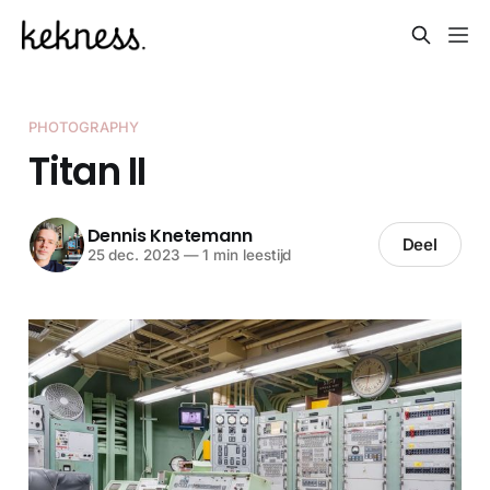
PHOTOGRAPHY
Titan II
Dennis Knetemann
Deel
25 dec. 2023
—
1 min leestijd