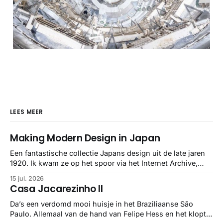
LEES MEER
Making Modern Design in Japan
Een fantastische collectie Japans design uit de late jaren
1920. Ik kwam ze op het spoor via het Internet Archive,
maar het Letterform Archive heeft het mooiste werk
15 jul. 2026
gebundeld in een: boek ✨ Daarin hebben ze alle scans een
Casa Jacarezinho II
stuk netter getrokken, maar op deze manier vind ik ze er
minstens
Da’s een verdomd mooi huisje in het Braziliaanse São
Paulo. Allemaal van de hand van Felipe Hess en het klopt