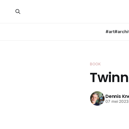
#art
#archi
BOOK
Twinn
Dennis K
07 mei 2023