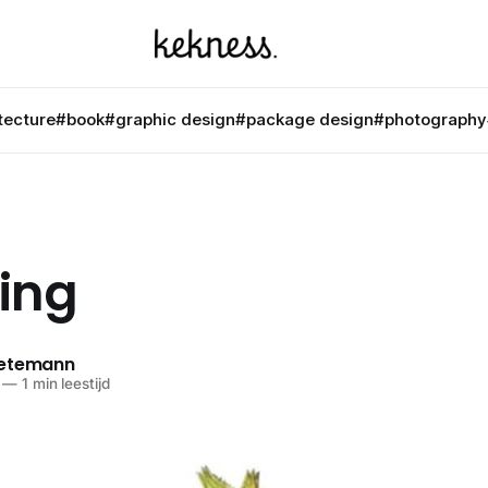
tecture
#book
#graphic design
#package design
#photography
ing
netemann
—
1 min leestijd