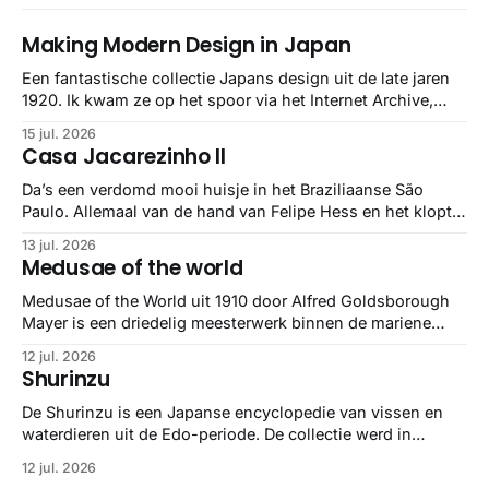
Making Modern Design in Japan
Een fantastische collectie Japans design uit de late jaren
1920. Ik kwam ze op het spoor via het Internet Archive,
maar het Letterform Archive heeft het mooiste werk
15 jul. 2026
gebundeld in een: boek ✨ Daarin hebben ze alle scans een
Casa Jacarezinho II
stuk netter getrokken, maar op deze manier vind ik ze er
minstens
Da’s een verdomd mooi huisje in het Braziliaanse São
Paulo. Allemaal van de hand van Felipe Hess en het klopt
helemaal 👌🏼
13 jul. 2026
Medusae of the world
Medusae of the World uit 1910 door Alfred Goldsborough
Mayer is een driedelig meesterwerk binnen de mariene
zoölogie. Dit monumentale standaardwerk biedt een lekker
12 jul. 2026
gedetailleerd overzicht van kwallensoorten en hun
Shurinzu
taxonomie. Het boek staat bekend om de combinatie van
strikte wetenschap met prachtige, handgetekende
De Shurinzu is een Japanse encyclopedie van vissen en
illustraties en kleurendrukplaten van Mayer zelf.
waterdieren uit de Edo-periode. De collectie werd in
opdracht van Matsudaira Yoritaka gemaakt en staat
12 jul. 2026
bekend om verfijnde technieken en bijna driedimensionale