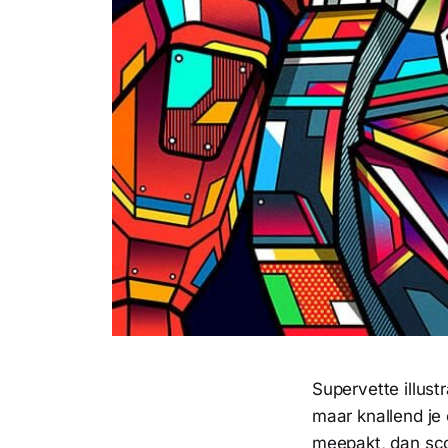
Supervette illust
maar knallend je 
meepakt, dan scoo