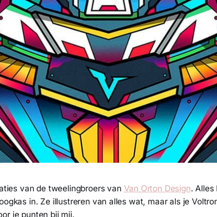
raties van de tweelingbroers van
Van Orton Design
. Alles
oogkas in. Ze illustreren van alles wat, maar als je Voltr
r je punten bij mij.