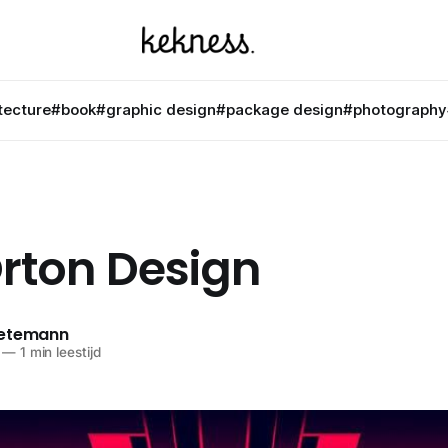
tecture
#book
#graphic design
#package design
#photography
rton Design
netemann
—
1 min leestijd