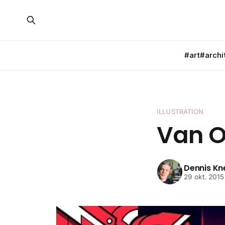
#art
#archi
ILLUSTRATION
Van O
Dennis K
29 okt. 2015