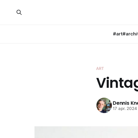
#art
#archi
ART
Vinta
Dennis K
17 apr. 2024