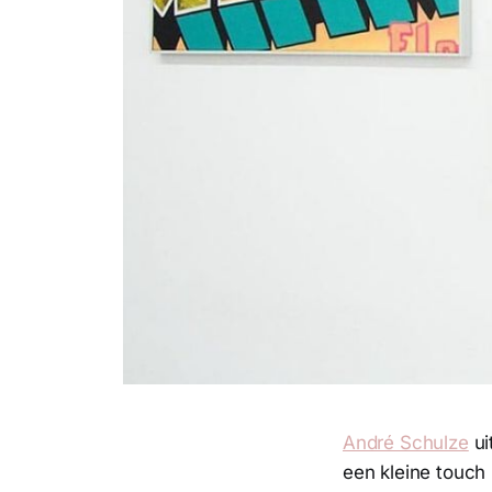
André Schulze
ui
een kleine touch