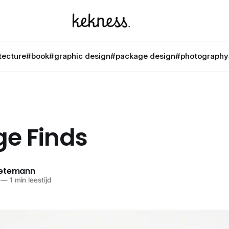
tecture
#book
#graphic design
#package design
#photography
ge Finds
netemann
—
1 min leestijd