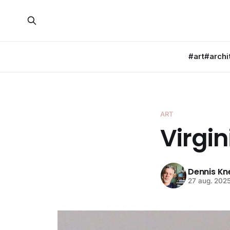
#art
#archi
ART
Virgin
Dennis K
27 aug. 202