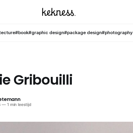
tecture
#book
#graphic design
#package design
#photography
ie Gribouilli
netemann
5
—
1 min leestijd