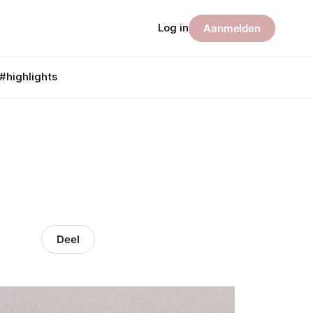
Log in
Aanmelden
#highlights
Deel