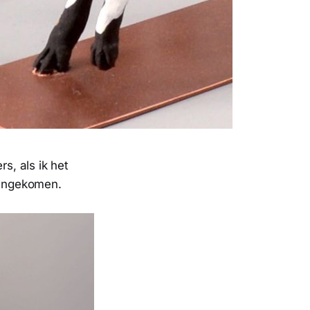
s, als ik het
egengekomen.