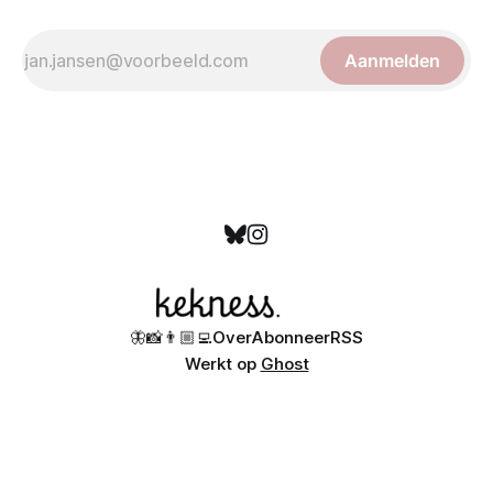
Aanmelden
🦋
📸
👨🏼‍💻
Over
Abonneer
RSS
Werkt op
Ghost