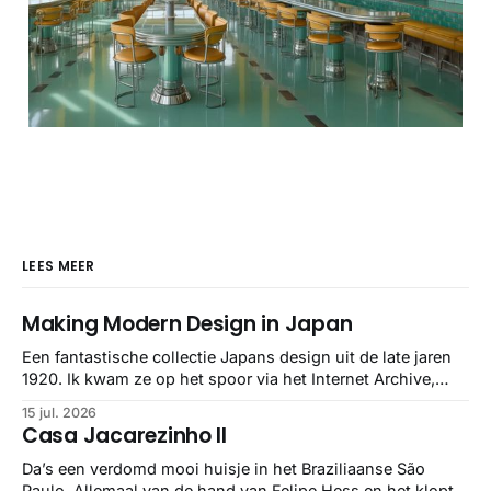
LEES MEER
Making Modern Design in Japan
Een fantastische collectie Japans design uit de late jaren
1920. Ik kwam ze op het spoor via het Internet Archive,
maar het Letterform Archive heeft het mooiste werk
15 jul. 2026
gebundeld in een: boek ✨ Daarin hebben ze alle scans een
Casa Jacarezinho II
stuk netter getrokken, maar op deze manier vind ik ze er
minstens
Da’s een verdomd mooi huisje in het Braziliaanse São
Paulo. Allemaal van de hand van Felipe Hess en het klopt