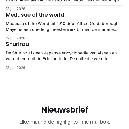
helemaal 👌🏼
13 jul. 2026
Medusae of the world
Medusae of the World uit 1910 door Alfred Goldsborough
Mayer is een driedelig meesterwerk binnen de mariene
zoölogie. Dit monumentale standaardwerk biedt een lekker
12 jul. 2026
gedetailleerd overzicht van kwallensoorten en hun
Shurinzu
taxonomie. Het boek staat bekend om de combinatie van
strikte wetenschap met prachtige, handgetekende
De Shurinzu is een Japanse encyclopedie van vissen en
illustraties en kleurendrukplaten van Mayer zelf.
waterdieren uit de Edo-periode. De collectie werd in
opdracht van Matsudaira Yoritaka gemaakt en staat
12 jul. 2026
bekend om verfijnde technieken en bijna driedimensionale
realisme. De illustraties dienden niet alleen een
wetenschappelijk doel, maar worden vandaag de dag
bewonderd als meesterwerken van
Nieuwsbrief
Elke maand de highlights in je mailbox.