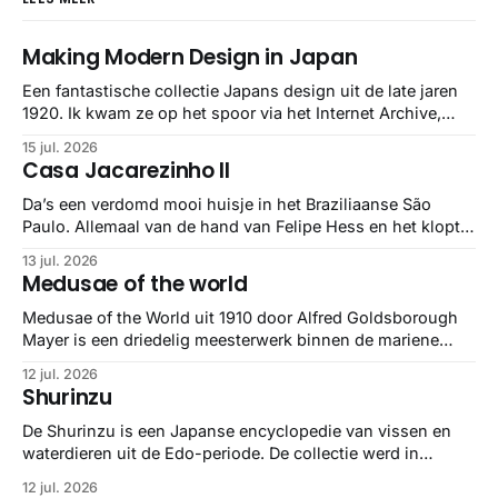
Making Modern Design in Japan
Een fantastische collectie Japans design uit de late jaren
1920. Ik kwam ze op het spoor via het Internet Archive,
maar het Letterform Archive heeft het mooiste werk
15 jul. 2026
gebundeld in een: boek ✨ Daarin hebben ze alle scans een
Casa Jacarezinho II
stuk netter getrokken, maar op deze manier vind ik ze er
minstens
Da’s een verdomd mooi huisje in het Braziliaanse São
Paulo. Allemaal van de hand van Felipe Hess en het klopt
helemaal 👌🏼
13 jul. 2026
Medusae of the world
Medusae of the World uit 1910 door Alfred Goldsborough
Mayer is een driedelig meesterwerk binnen de mariene
zoölogie. Dit monumentale standaardwerk biedt een lekker
12 jul. 2026
gedetailleerd overzicht van kwallensoorten en hun
Shurinzu
taxonomie. Het boek staat bekend om de combinatie van
strikte wetenschap met prachtige, handgetekende
De Shurinzu is een Japanse encyclopedie van vissen en
illustraties en kleurendrukplaten van Mayer zelf.
waterdieren uit de Edo-periode. De collectie werd in
opdracht van Matsudaira Yoritaka gemaakt en staat
12 jul. 2026
bekend om verfijnde technieken en bijna driedimensionale