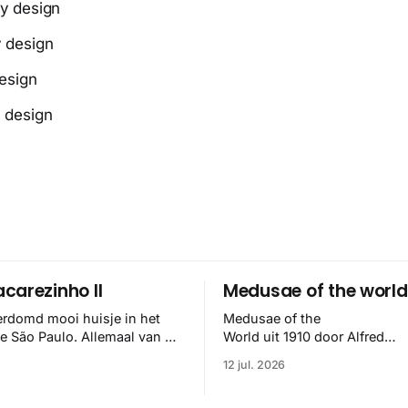
carezinho II
Medusae of the world
erdomd mooi huisje in het
Medusae of the
se São Paulo. Allemaal van de
World uit 1910 door Alfred
elipe Hess en het klopt
Goldsborough Mayer is een d
12 jul. 2026
🏼
meesterwerk binnen de mari
zoölogie. Dit monumentale