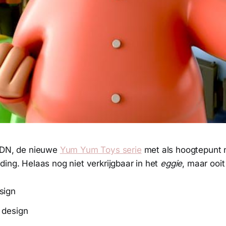
LDN, de nieuwe
Yum Yum Toys serie
met als hoogtepunt n
ing. Helaas nog niet verkrijgbaar in het
eggie
, maar ooi