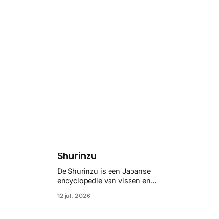
Shurinzu
De Shurinzu is een Japanse
encyclopedie van vissen en
riedelig
waterdieren uit de Edo-periode. De
12 jul. 2026
ene
collectie werd in opdracht van
Matsudaira Yoritaka gemaakt en staat