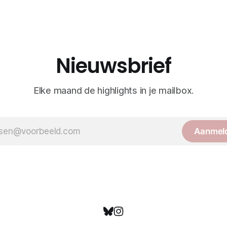
standaardwerk biedt een lekk
gedetailleerd overzicht van
kwallensoorten en hun taxonomi
boek staat bekend om de com
van strikte wetenschap met p
handgetekende illustraties e
Nieuwsbrief
kleurendrukplaten van Mayer 
Elke maand de highlights in je mailbox.
Aanmel