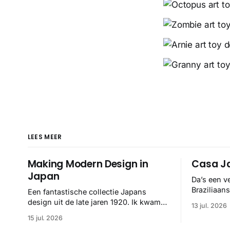
LEES MEER
Making Modern Design in
Casa Ja
Japan
Da’s een v
Braziliaan
Een fantastische collectie Japans
hand van F
design uit de late jaren 1920. Ik kwam
13 jul. 2026
helemaal 👌
ze op het spoor via het Internet Archive,
15 jul. 2026
maar het Letterform Archive heeft het