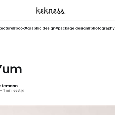
tecture
#book
#graphic design
#package design
#photography
Yum
netemann
—
1 min leestijd