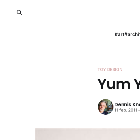
#art
#archi
TOY DESIGN
Yum 
Dennis K
11 feb. 2011