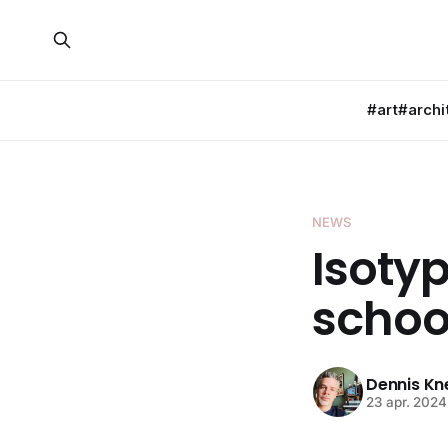
#art
#archi
NEWS
Isotyp
schoo
Dennis K
23 apr. 2024