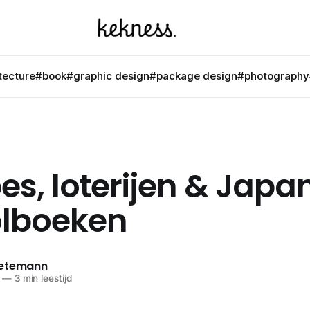
tecture
#book
#graphic design
#package design
#photography
es, loterijen & Japa
lboeken
netemann
—
3 min leestijd