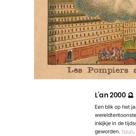
L'an 2000 🔮
Een blik op het j
wereldtentoonste
inkijkje in de tij
geworden.
Neat
.