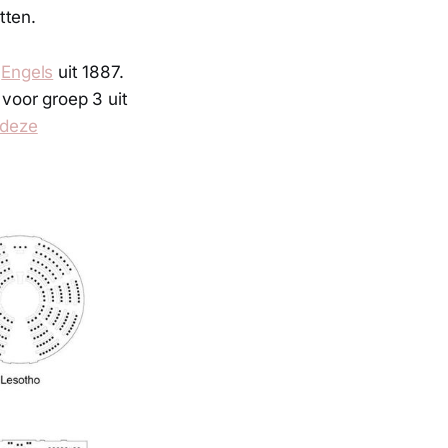
tten.
r
Engels
uit 1887.
voor groep 3 uit
deze