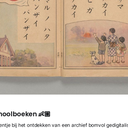
hoolboeken 👶🏼
ntje bij het ontdekken van een archief bomvol gedigital