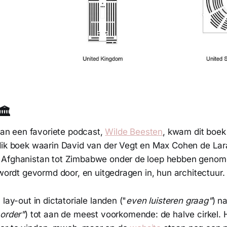
️
 van een favoriete podcast,
Wilde Beesten
, kwam dit boek 
dik boek waarin David van der Vegt en Max Cohen de La
 Afghanistan tot Zimbabwe onder de loep hebben genom
 wordt gevormd door, en uitgedragen in, hun architectuur
 lay-out in dictatoriale landen ("
even luisteren graag"
) n
 order"
) tot aan de meest voorkomende: de halve cirkel. H