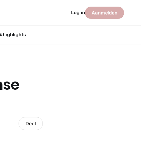
Log in
Aanmelden
#highlights
nse
Deel