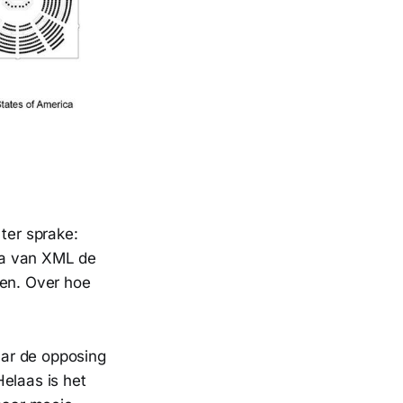
ter sprake:
ra van XML de
en. Over hoe
.
aar de opposing
elaas is het