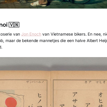
noi 🇻🇳
otoserie van
Jon Enoch
van Vietnamese bikers. En nee, ni
b, maar de bekende mannetjes die een halve Albert Heijn
d.