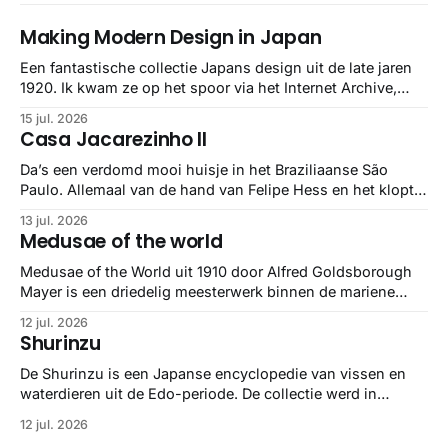
Making Modern Design in Japan
Een fantastische collectie Japans design uit de late jaren
1920. Ik kwam ze op het spoor via het Internet Archive,
maar het Letterform Archive heeft het mooiste werk
15 jul. 2026
gebundeld in een: boek ✨ Daarin hebben ze alle scans een
Casa Jacarezinho II
stuk netter getrokken, maar op deze manier vind ik ze er
minstens
Da’s een verdomd mooi huisje in het Braziliaanse São
Paulo. Allemaal van de hand van Felipe Hess en het klopt
helemaal 👌🏼
13 jul. 2026
Medusae of the world
Medusae of the World uit 1910 door Alfred Goldsborough
Mayer is een driedelig meesterwerk binnen de mariene
zoölogie. Dit monumentale standaardwerk biedt een lekker
12 jul. 2026
gedetailleerd overzicht van kwallensoorten en hun
Shurinzu
taxonomie. Het boek staat bekend om de combinatie van
strikte wetenschap met prachtige, handgetekende
De Shurinzu is een Japanse encyclopedie van vissen en
illustraties en kleurendrukplaten van Mayer zelf.
waterdieren uit de Edo-periode. De collectie werd in
opdracht van Matsudaira Yoritaka gemaakt en staat
12 jul. 2026
bekend om verfijnde technieken en bijna driedimensionale