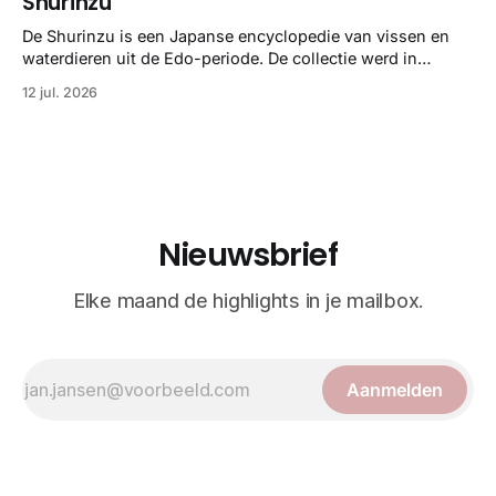
Shurinzu
taxonomie. Het boek staat bekend om de combinatie van
strikte wetenschap met prachtige, handgetekende
De Shurinzu is een Japanse encyclopedie van vissen en
illustraties en kleurendrukplaten van Mayer zelf.
waterdieren uit de Edo-periode. De collectie werd in
opdracht van Matsudaira Yoritaka gemaakt en staat
12 jul. 2026
bekend om verfijnde technieken en bijna driedimensionale
realisme. De illustraties dienden niet alleen een
wetenschappelijk doel, maar worden vandaag de dag
bewonderd als meesterwerken van
Nieuwsbrief
Elke maand de highlights in je mailbox.
Aanmelden