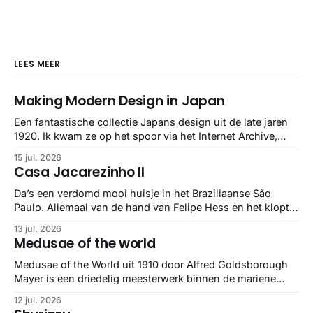
LEES MEER
Making Modern Design in Japan
Een fantastische collectie Japans design uit de late jaren
1920. Ik kwam ze op het spoor via het Internet Archive,
maar het Letterform Archive heeft het mooiste werk
15 jul. 2026
gebundeld in een: boek ✨ Daarin hebben ze alle scans een
Casa Jacarezinho II
stuk netter getrokken, maar op deze manier vind ik ze er
minstens
Da’s een verdomd mooi huisje in het Braziliaanse São
Paulo. Allemaal van de hand van Felipe Hess en het klopt
helemaal 👌🏼
13 jul. 2026
Medusae of the world
Medusae of the World uit 1910 door Alfred Goldsborough
Mayer is een driedelig meesterwerk binnen de mariene
zoölogie. Dit monumentale standaardwerk biedt een lekker
12 jul. 2026
gedetailleerd overzicht van kwallensoorten en hun