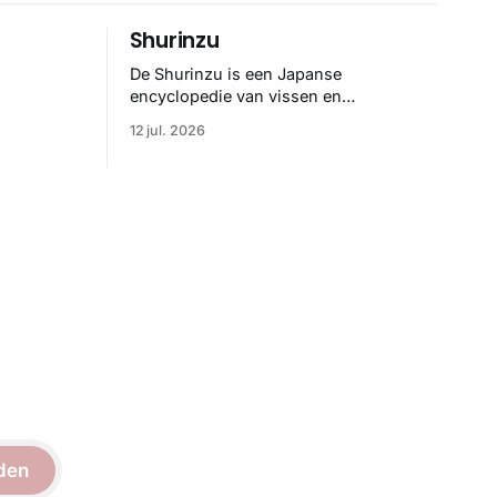
Shurinzu
De Shurinzu is een Japanse
encyclopedie van vissen en
riedelig
waterdieren uit de Edo-periode. De
12 jul. 2026
ene
collectie werd in opdracht van
Matsudaira Yoritaka gemaakt en staat
er
bekend om verfijnde technieken en
bijna driedimensionale realisme. De
e. Het
illustraties dienden niet alleen een
binatie
wetenschappelijk doel, maar worden
rachtige,
vandaag de dag bewonderd als
n
meesterwerken van
zelf.
den