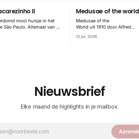
carezinho II
Medusae of the world
erdomd mooi huisje in het
Medusae of the
se São Paulo. Allemaal van de
World uit 1910 door Alfred
elipe Hess en het klopt
Goldsborough Mayer is een d
12 jul. 2026
🏼
meesterwerk binnen de mari
zoölogie. Dit monumentale
standaardwerk biedt een lekk
gedetailleerd overzicht van
kwallensoorten en hun taxonomi
boek staat bekend om de com
van strikte wetenschap met p
handgetekende illustraties e
Nieuwsbrief
kleurendrukplaten van Mayer 
Elke maand de highlights in je mailbox.
Aanmel