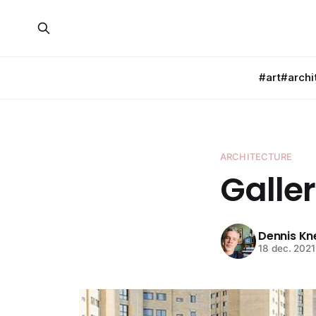
#art
#archi
ARCHITECTURE
Galle
Dennis K
18 dec. 2021