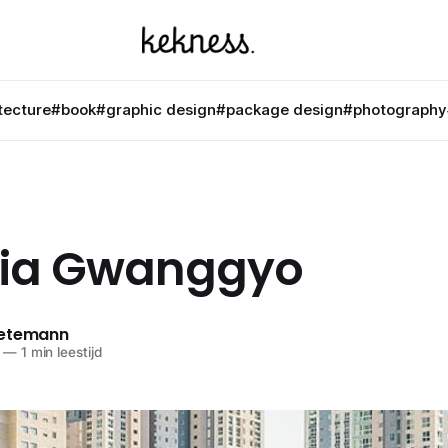
tecture
#book
#graphic design
#package design
#photography
ria Gwanggyo
netemann
—
1 min leestijd