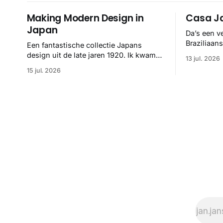
Making Modern Design in
Casa Ja
Japan
Da’s een v
Braziliaan
Een fantastische collectie Japans
hand van F
design uit de late jaren 1920. Ik kwam
13 jul. 2026
helemaal 👌
ze op het spoor via het Internet Archive,
15 jul. 2026
maar het Letterform Archive heeft het
mooiste werk gebundeld in een: boek ✨
Daarin hebben ze alle scans een stuk
netter getrokken, maar op deze manier
vind ik ze er minstens