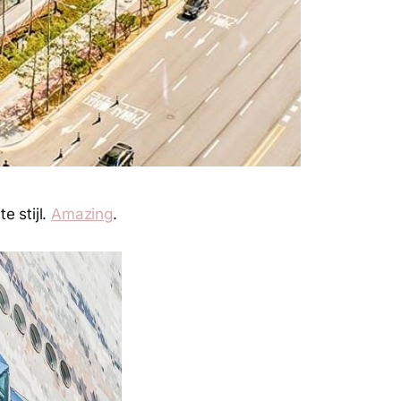
e stijl.
Amazing
.