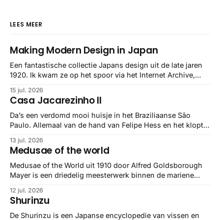
LEES MEER
Making Modern Design in Japan
Een fantastische collectie Japans design uit de late jaren
1920. Ik kwam ze op het spoor via het Internet Archive,
maar het Letterform Archive heeft het mooiste werk
15 jul. 2026
gebundeld in een: boek ✨ Daarin hebben ze alle scans een
Casa Jacarezinho II
stuk netter getrokken, maar op deze manier vind ik ze er
minstens
Da’s een verdomd mooi huisje in het Braziliaanse São
Paulo. Allemaal van de hand van Felipe Hess en het klopt
helemaal 👌🏼
13 jul. 2026
Medusae of the world
Medusae of the World uit 1910 door Alfred Goldsborough
Mayer is een driedelig meesterwerk binnen de mariene
zoölogie. Dit monumentale standaardwerk biedt een lekker
12 jul. 2026
gedetailleerd overzicht van kwallensoorten en hun
Shurinzu
taxonomie. Het boek staat bekend om de combinatie van
strikte wetenschap met prachtige, handgetekende
De Shurinzu is een Japanse encyclopedie van vissen en