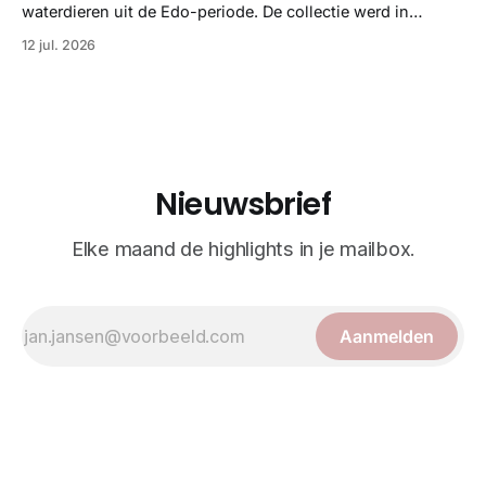
illustraties en kleurendrukplaten van Mayer zelf.
waterdieren uit de Edo-periode. De collectie werd in
opdracht van Matsudaira Yoritaka gemaakt en staat
12 jul. 2026
bekend om verfijnde technieken en bijna driedimensionale
realisme. De illustraties dienden niet alleen een
wetenschappelijk doel, maar worden vandaag de dag
bewonderd als meesterwerken van
Nieuwsbrief
Elke maand de highlights in je mailbox.
Aanmelden