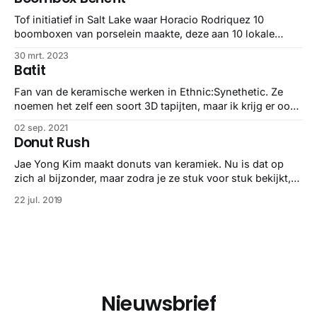
Tof initiatief in Salt Lake waar Horacio Rodriquez 10
boomboxen van porselein maakte, deze aan 10 lokale
kunstenaars gaf en die maakten op hun beurt weer deze
30 mrt. 2023
mooie dingen ervan. Beetje goed doel, beetje kunst, beetje
Batit
win for all.
Fan van de keramische werken in Ethnic:Synethetic. Ze
noemen het zelf een soort 3D tapijten, maar ik krijg er ook
lekkere printplaat vibes van 🥰
02 sep. 2021
Donut Rush
Jae Yong Kim maakt donuts van keramiek. Nu is dat op
zich al bijzonder, maar zodra je ze stuk voor stuk bekijkt,
kun je alleen maar heel vrolijk worden van alle patronen,
22 jul. 2019
kleuren en vormen. Inmiddels heeft hij veel geëxposeerd in
Zuid Korea, China en de USA, maar in Nederland
Nieuwsbrief