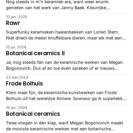
Nog steeds in m’n keramiek-era, want weer enorm
genieten van het werk van Janny Baek. Kleurrijke,
organische vormen om je vingers bij af te likken.
10 jan. 2025
Rawr
Superfunky keramieken haaienbekken van Lorien Stern.
Niet direct de meest knuffelbare dieren, maar elk met een
eigen kleurtje of patroontje en dat maakt ze wel gezelliger
13 jul. 2024
om naar te kijken.
Botanical ceramics II
Ja, nog steeds fan van de keramische werken van Megan
Bogonovich. Dus af en toe even spieken of er nieuws
online staat en welp, ze heeft hard gewerkt. En nog steeds
23 mei 2024
allemaal even awesome.
Frode Bolhuis
Klein maar fijn, de keramische kunstwerken van Frode
Bolhuis uit het wereldse Almere. Sowieso ga ik superlekker
op alle gekozen kleuren, maar ze zijn allemaal toch een
19 jan. 2024
feestje voor het oog?
Botanical ceramics
Twee vliegen in één klap, want Megan Bogonovich maakt
de mooiste keramische werken met een botanische