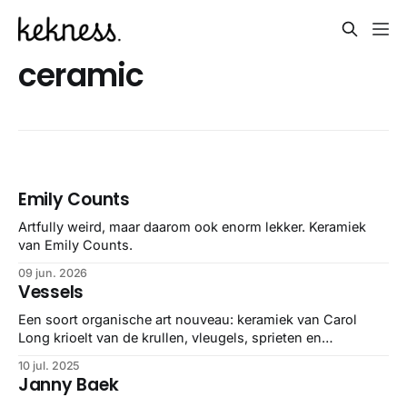
ceramic
Emily Counts
Artfully weird, maar daarom ook enorm lekker. Keramiek
van Emily Counts.
09 jun. 2026
Vessels
Een soort organische art nouveau: keramiek van Carol
Long krioelt van de krullen, vleugels, sprieten en
zwamvormen. Haar potten en sculpturen zijn geen servies,
10 jul. 2025
maar levensvormen: glazig, grillig en vol detail. Een ode
Janny Baek
aan natuur, vakmanschap en overdaad. Glorious.