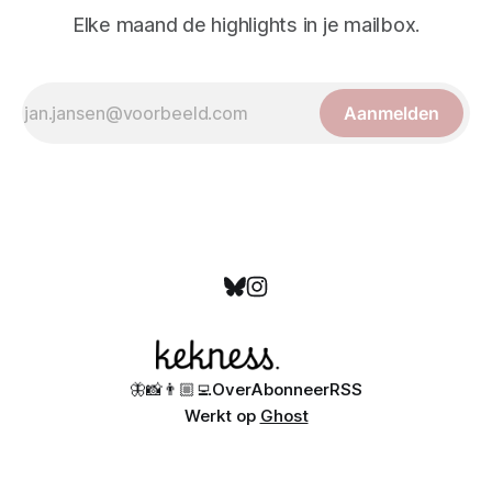
Elke maand de highlights in je mailbox.
Aanmelden
🦋
📸
👨🏼‍💻
Over
Abonneer
RSS
Werkt op
Ghost