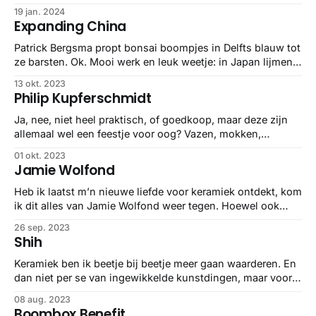
insteek. Alleen dan met net wat even meer fantasie. Het
19 jan. 2024
resultaat is een collectie van een soort buitenaardse flora.
Expanding China
Pretty neat.
Patrick Bergsma propt bonsai boompjes in Delfts blauw tot
ze barsten. Ok. Mooi werk en leuk weetje: in Japan lijmen
ze kapot porselein met gouden lijm, zodat het extra
13 okt. 2023
zichtbaar is, want deel van de geschiedenis van het object.
Philip Kupferschmidt
That’s nice.
Ja, nee, niet heel praktisch, of goedkoop, maar deze zijn
allemaal wel een feestje voor oog? Vazen, mokken,
asbakken, whatever, so pwetty.
01 okt. 2023
Jamie Wolfond
Heb ik laatst m’n nieuwe liefde voor keramiek ontdekt, kom
ik dit alles van Jamie Wolfond weer tegen. Hoewel ook
weer niet alles keramiek is, het ziet er geweldig uit.
26 sep. 2023
Shih
Keramiek ben ik beetje bij beetje meer gaan waarderen. En
dan niet per se van ingewikkelde kunstdingen, maar vooral
van bijvoorbeeld donuts of boomboxen. Of de zakken rijst
08 aug. 2023
van Stephanie Shih.
Boombox Benefit