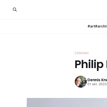
#art
#archi
CERAMIC
Phili
Dennis K
01 okt. 2023