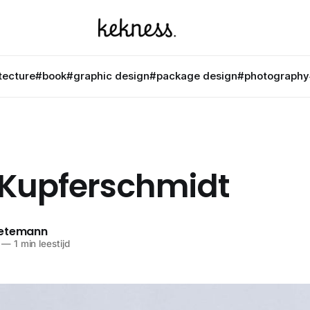
tecture
#book
#graphic design
#package design
#photography
p Kupferschmidt
netemann
—
1 min leestijd