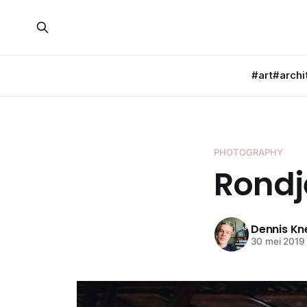
#art
#archi
PHOTOGRAPHY
Rondje
Dennis K
30 mei 2019