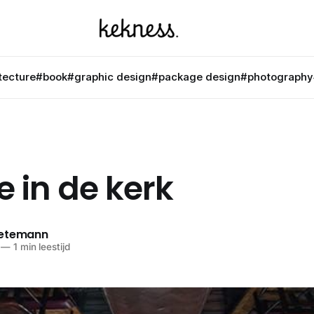
tecture
#book
#graphic design
#package design
#photography
 in de kerk
netemann
—
1 min leestijd