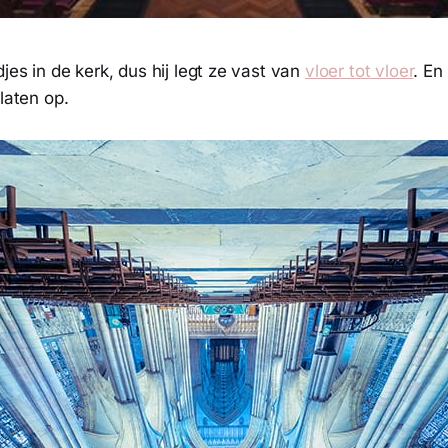
djes in de kerk, dus hij legt ze vast van
vloer tot vloer
. En
platen op.