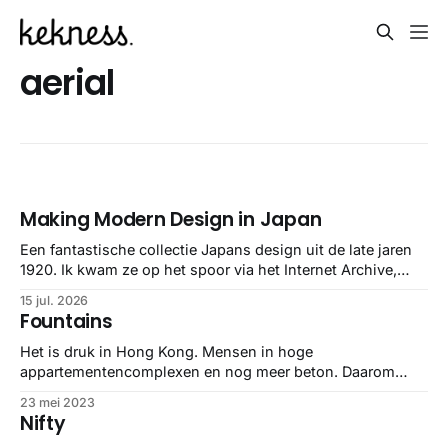
aerial
Making Modern Design in Japan
Een fantastische collectie Japans design uit de late jaren
1920. Ik kwam ze op het spoor via het Internet Archive,
maar het Letterform Archive heeft het mooiste werk
15 jul. 2026
gebundeld in een: boek ✨ Daarin hebben ze alle scans een
Fountains
stuk netter getrokken, maar op deze manier vind ik ze er
minstens
Het is druk in Hong Kong. Mensen in hoge
appartementencomplexen en nog meer beton. Daarom
hadden vroeger veel complexen publieke fonteinen, zodat
23 mei 2023
je nog een beetje kon socializen. Maar inmiddels zitten ze
Nifty
ook daar ‘s avonds liever tiktoks te scrollen. Anyway, het