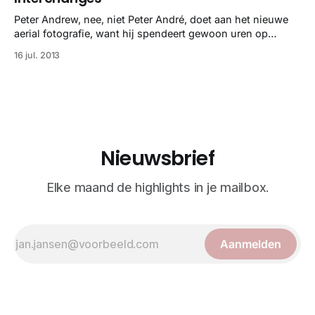
check je op Wirrred.
Peter Andrew, nee, niet Peter André, doet aan het nieuwe
aerial fotografie, want hij spendeert gewoon uren op
Google Earth om screenshots te maken van de mooiste
16 jul. 2013
knooppunten in de weg. Ingenieus, ingewikkeld, maar
vooral ook indrukwekkend mooi allemaal.
Nieuwsbrief
Elke maand de highlights in je mailbox.
Aanmelden