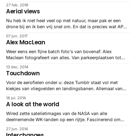
ziet bijna alles er van beter uit.
27 feb. 2019
Aerial views
Nu heb ik niet heel veel op met natuur, maar pak er een
drone bij en ik ben vrij snel om. En dat is precies wat APM
doet. Prachtige shots van bovenaf van de mooiste plekken
07 jun. 2017
in o.a. Zweden, California en de Faeröer Eilanden.
Alex MacLean
Weer eens een fijne batch foto's van bovenaf: Alex
Maclean fotografeert van alles. Van parkeerplaatsen tot
vissersbootjes naar een stalling voor vliegtuigen.
13 dec. 2014
Blikverruimend.
Touchdown
Voor de aerofielen onder u: deze Tumblr staat vol met
kiekjes van vliegvelden en landingsbanen. Allemaal van
bovenaf, waardoor je maar weer eens ziet hoe het allemaal
18 jul. 2014
in elkaar steekt. Best genieten.
A look at the world
Wired zette satelietimages van de NASA van alle
deelnemende WK-landen op een rijtje. Fascinerend om
maar weer eens te zien hoé verschillend de Aarde is.
27 jun. 2014
Nederland, Kameroen, Italië en Ecuador en alle 32 landen
Interchanges