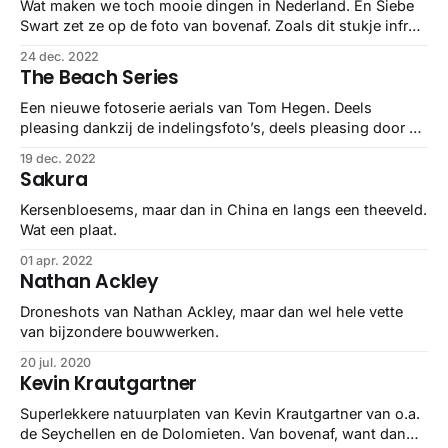
levert mooie foto’s op van Hoi Kin
Wat maken we toch mooie dingen in Nederland. En Siebe
Swart zet ze op de foto van bovenaf. Zoals dit stukje infra
bij Breda. Of bij Schipluiden hieronder.
24 dec. 2022
The Beach Series
Een nieuwe fotoserie aerials van Tom Hegen. Deels
pleasing dankzij de indelingsfoto’s, deels pleasing door de
overloop maar de donkerte.
19 dec. 2022
Sakura
Kersenbloesems, maar dan in China en langs een theeveld.
Wat een plaat.
01 apr. 2022
Nathan Ackley
Droneshots van Nathan Ackley, maar dan wel hele vette
van bijzondere bouwwerken.
20 jul. 2020
Kevin Krautgartner
Superlekkere natuurplaten van Kevin Krautgartner van o.a.
de Seychellen en de Dolomieten. Van bovenaf, want dan