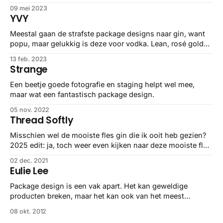
Liquor Club overall, maar deze van Bloom & Blossom mag
09 mei 2023
er ook zijn.
YVY
Meestal gaan de strafste package designs naar gin, want
popu, maar gelukkig is deze voor vodka. Lean, rosé gold
en welp… gewoon pretty.
13 feb. 2023
Strange
Een beetje goede fotografie en staging helpt wel mee,
maar wat een fantastisch package design.
05 nov. 2022
Thread Softly
Misschien wel de mooiste fles gin die ik ooit heb gezien?
2025 edit: ja, toch weer even kijken naar deze mooiste fles
gin ooit.
02 dec. 2021
Eulie Lee
Package design is een vak apart. Het kan geweldige
producten breken, maar het kan ook van het meest
waardeloze product een hebb0n-product maken <insert
08 okt. 2012
grapje over Samsung telefoons>. Eulie Lee maakte deze