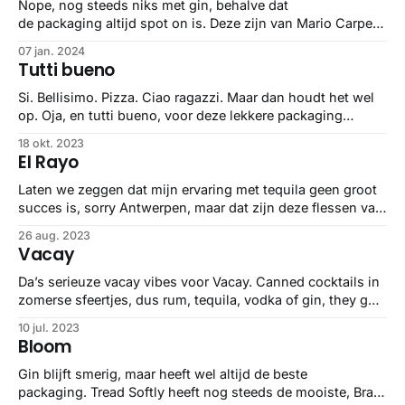
Nope, nog steeds niks met gin, behalve dat
de packaging altijd spot on is. Deze zijn van Mario Carpe
voor Collective Arts Brewing en ze zijn amazing.
07 jan. 2024
Tutti bueno
Si. Bellisimo. Pizza. Ciao ragazzi. Maar dan houdt het wel
op. Oja, en tutti bueno, voor deze lekkere packaging
van Malcantone voor - hoe kan het ook anders - bier.
18 okt. 2023
El Rayo
Laten we zeggen dat mijn ervaring met tequila geen groot
succes is, sorry Antwerpen, maar dat zijn deze flessen van
El Rayo wel. Twee stuks, alsjeblieft.
26 aug. 2023
Vacay
Da’s serieuze vacay vibes voor Vacay. Canned cocktails in
zomerse sfeertjes, dus rum, tequila, vodka of gin, they got
you.
10 jul. 2023
Bloom
Gin blijft smerig, maar heeft wel altijd de beste
packaging. Tread Softly heeft nog steeds de mooiste, Braw