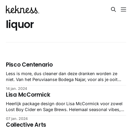
liquor
Pisco Centenario
Less is more, dus cleaner dan deze dranken worden ze
niet. Van het Peruviaanse Bodega Najar, voor als je ooit
eens in de buurt bent :o)
14 jan. 2024
Lisa McCormick
Heerlijk package design door Lisa McCormick voor zowel
Lost Boy Cider en Sage Brews. Helemaal seasonal vibes,
dus meteen benieuwd hoe alles smaakt 👀
07 jan. 2024
Collective Arts