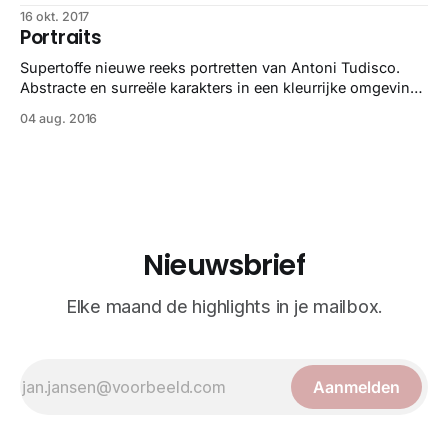
klein werkje - valt het onder de noemer kunst, maar dan
16 okt. 2017
heb je wel opengespleten stenen waar goud uit druipt in je
Portraits
woonkamer staan. Om het beeldend uit te drukken.
Watertanden.
Supertoffe nieuwe reeks portretten van Antoni Tudisco.
Abstracte en surreële karakters in een kleurrijke omgeving
die in één keer je aandacht grijpen. Job well done.
04 aug. 2016
Nieuwsbrief
Elke maand de highlights in je mailbox.
Aanmelden