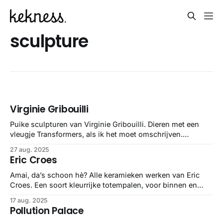
sculpture
Virginie Gribouilli
Puike sculpturen van Virginie Gribouilli. Dieren met een
vleugje Transformers, als ik het moet omschrijven.
Behoorlijk funky, dus die wil ik weleens in het echt
27 aug. 2025
tegengekomen.
Eric Croes
Amai, da’s schoon hè? Alle keramieken werken van Eric
Croes. Een soort kleurrijke totempalen, voor binnen en
buiten. Op z’n webstek staat ruim tien jaar werk, dus zoals
17 aug. 2025
Eva Jinek zegt bij elke instart: even kijken 👀
Pollution Palace