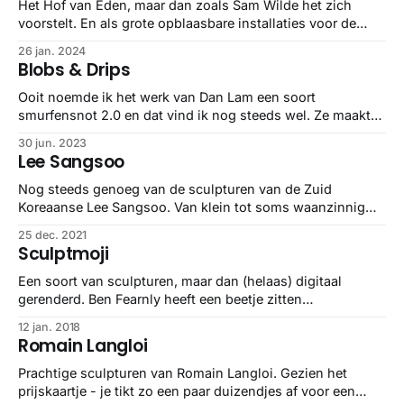
Het Hof van Eden, maar dan zoals Sam Wilde het zich
voorstelt. En als grote opblaasbare installaties voor de
gemeente Zhuhai in China.
26 jan. 2024
Blobs & Drips
Ooit noemde ik het werk van Dan Lam een soort
smurfensnot 2.0 en dat vind ik nog steeds wel. Ze maakte
voor een nieuwe tentoonstelling nieuw werk, vooral een
30 jun. 2023
stukje harder, en ook dat is nog steeds awesome.
Lee Sangsoo
Nog steeds genoeg van de sculpturen van de Zuid
Koreaanse Lee Sangsoo. Van klein tot soms waanzinnig
groot, love them.
25 dec. 2021
Sculptmoji
Een soort van sculpturen, maar dan (helaas) digitaal
gerenderd. Ben Fearnly heeft een beetje zitten
experimenteren met oldschool kunst en emojis, dus:
12 jan. 2018
sculptmojis. En eigenlijk wil ik een 3D geprinte versie in
Romain Langloi
m’n woonkamer.
Prachtige sculpturen van Romain Langloi. Gezien het
prijskaartje - je tikt zo een paar duizendjes af voor een