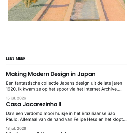
LEES MEER
Making Modern Design in Japan
Een fantastische collectie Japans design uit de late jaren
1920. Ik kwam ze op het spoor via het Internet Archive,
maar het Letterform Archive heeft het mooiste werk
15 jul. 2026
gebundeld in een: boek ✨ Daarin hebben ze alle scans een
Casa Jacarezinho II
stuk netter getrokken, maar op deze manier vind ik ze er
minstens
Da’s een verdomd mooi huisje in het Braziliaanse São
Paulo. Allemaal van de hand van Felipe Hess en het klopt
helemaal 👌🏼
13 jul. 2026