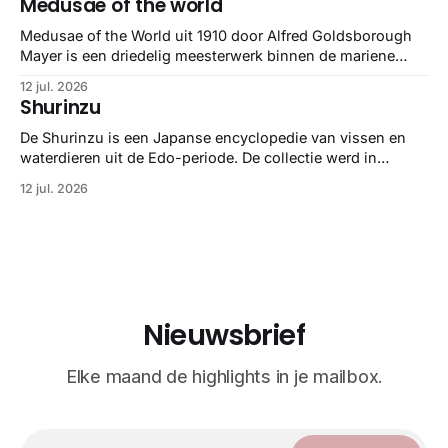
Medusae of the world
Medusae of the World uit 1910 door Alfred Goldsborough
Mayer is een driedelig meesterwerk binnen de mariene
zoölogie. Dit monumentale standaardwerk biedt een lekker
12 jul. 2026
gedetailleerd overzicht van kwallensoorten en hun
Shurinzu
taxonomie. Het boek staat bekend om de combinatie van
strikte wetenschap met prachtige, handgetekende
De Shurinzu is een Japanse encyclopedie van vissen en
illustraties en kleurendrukplaten van Mayer zelf.
waterdieren uit de Edo-periode. De collectie werd in
opdracht van Matsudaira Yoritaka gemaakt en staat
12 jul. 2026
bekend om verfijnde technieken en bijna driedimensionale
realisme. De illustraties dienden niet alleen een
wetenschappelijk doel, maar worden vandaag de dag
bewonderd als meesterwerken van
Nieuwsbrief
Elke maand de highlights in je mailbox.