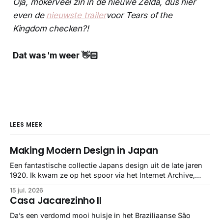
Oja, mokerveel zin in de nieuwe Zelda, dus hier
even de
nieuwste trailer
voor Tears of the
Kingdom checken?!
Dat was 'm weer 👋🏻
LEES MEER
Making Modern Design in Japan
Een fantastische collectie Japans design uit de late jaren
1920. Ik kwam ze op het spoor via het Internet Archive,
maar het Letterform Archive heeft het mooiste werk
15 jul. 2026
gebundeld in een: boek ✨ Daarin hebben ze alle scans een
Casa Jacarezinho II
stuk netter getrokken, maar op deze manier vind ik ze er
minstens
Da’s een verdomd mooi huisje in het Braziliaanse São