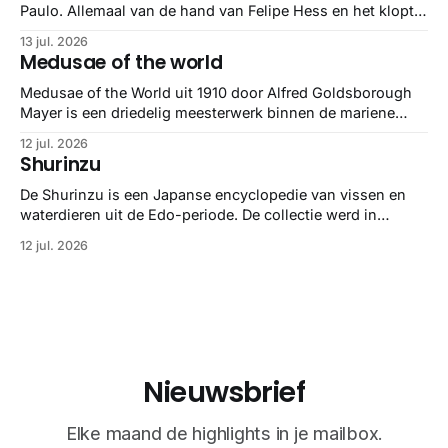
Paulo. Allemaal van de hand van Felipe Hess en het klopt
helemaal 👌🏼
13 jul. 2026
Medusae of the world
Medusae of the World uit 1910 door Alfred Goldsborough
Mayer is een driedelig meesterwerk binnen de mariene
zoölogie. Dit monumentale standaardwerk biedt een lekker
12 jul. 2026
gedetailleerd overzicht van kwallensoorten en hun
Shurinzu
taxonomie. Het boek staat bekend om de combinatie van
strikte wetenschap met prachtige, handgetekende
De Shurinzu is een Japanse encyclopedie van vissen en
illustraties en kleurendrukplaten van Mayer zelf.
waterdieren uit de Edo-periode. De collectie werd in
opdracht van Matsudaira Yoritaka gemaakt en staat
12 jul. 2026
bekend om verfijnde technieken en bijna driedimensionale
realisme. De illustraties dienden niet alleen een
wetenschappelijk doel, maar worden vandaag de dag
bewonderd als meesterwerken van
Nieuwsbrief
Elke maand de highlights in je mailbox.