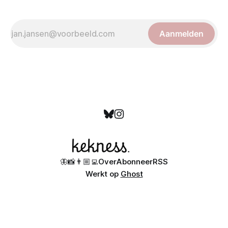
Aanmelden
🦋
📸
👨🏼‍💻
Over
Abonneer
RSS
Werkt op
Ghost