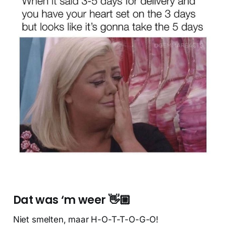
Dat was ‘m weer 👋🏼
Niet smelten, maar H-O-T-T-O-G-O!