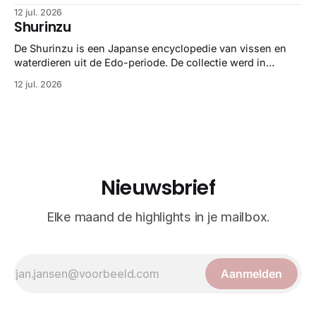
zoölogie. Dit monumentale standaardwerk biedt een lekker
12 jul. 2026
gedetailleerd overzicht van kwallensoorten en hun
Shurinzu
taxonomie. Het boek staat bekend om de combinatie van
strikte wetenschap met prachtige, handgetekende
De Shurinzu is een Japanse encyclopedie van vissen en
illustraties en kleurendrukplaten van Mayer zelf.
waterdieren uit de Edo-periode. De collectie werd in
opdracht van Matsudaira Yoritaka gemaakt en staat
12 jul. 2026
bekend om verfijnde technieken en bijna driedimensionale
realisme. De illustraties dienden niet alleen een
wetenschappelijk doel, maar worden vandaag de dag
bewonderd als meesterwerken van
Nieuwsbrief
Elke maand de highlights in je mailbox.
Aanmelden