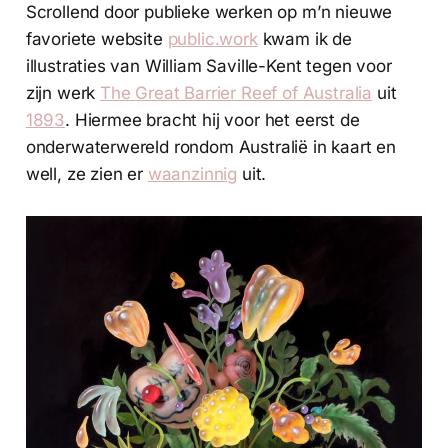
Scrollend door publieke werken op m’n nieuwe
favoriete website
public.work
kwam ik de
illustraties van William Saville-Kent tegen voor
zijn werk
The Great Barrier Reef of Australia
uit
1893
. Hiermee bracht hij voor het eerst de
onderwaterwereld rondom Australië in kaart en
well, ze zien er
waanzinnig
uit.