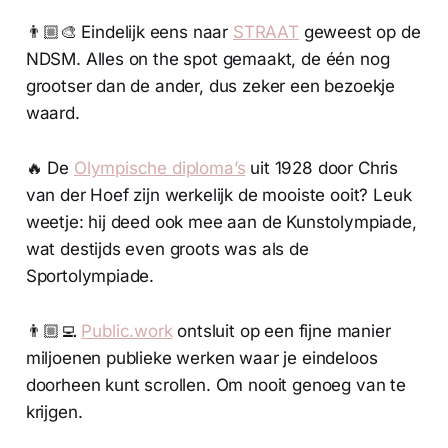
👨🏼‍🎨 Eindelijk eens naar
STRAAT
geweest op de
NDSM. Alles on the spot gemaakt, de één nog
grootser dan de ander, dus zeker een bezoekje
waard.
🔥 De
Olympische diploma’s
uit 1928 door Chris
van der Hoef zijn werkelijk de mooiste ooit? Leuk
weetje: hij deed ook mee aan de Kunstolympiade,
wat destijds even groots was als de
Sportolympiade.
👨🏼‍💻
Public.work
ontsluit op een fijne manier
miljoenen publieke werken waar je eindeloos
doorheen kunt scrollen. Om nooit genoeg van te
krijgen.