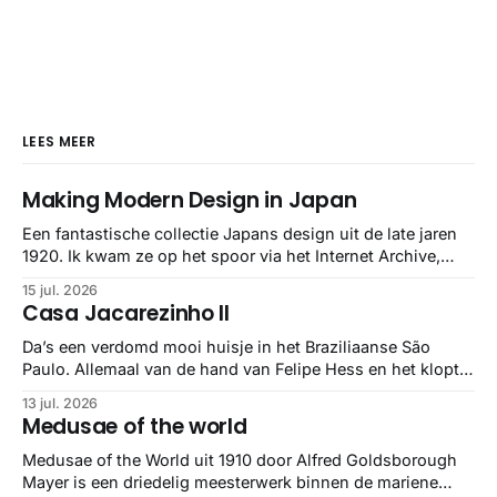
LEES MEER
Making Modern Design in Japan
Een fantastische collectie Japans design uit de late jaren
1920. Ik kwam ze op het spoor via het Internet Archive,
maar het Letterform Archive heeft het mooiste werk
15 jul. 2026
gebundeld in een: boek ✨ Daarin hebben ze alle scans een
Casa Jacarezinho II
stuk netter getrokken, maar op deze manier vind ik ze er
minstens
Da’s een verdomd mooi huisje in het Braziliaanse São
Paulo. Allemaal van de hand van Felipe Hess en het klopt
helemaal 👌🏼
13 jul. 2026
Medusae of the world
Medusae of the World uit 1910 door Alfred Goldsborough
Mayer is een driedelig meesterwerk binnen de mariene