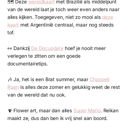
🗺️ Deze
wereldkaart
met Brazilië als middelpunt
van de wereld laat je toch weer even anders naar
alles kijken. Toegegeven, niet zo mooi als
deze
kaart
met Argentinië centraal, maar nog steeds
tof.
👀 Dankzij
De Docupdate
hoef je nooit meer
verlegen te zitten om een goede
documentairetips.
🎶 Ja, het is een Brat summer, maar
Chappell
Roan
is alles deze zomer en gelukkig weet de rest
van de wereld dat nu ook.
🍄 Flower art, maar dan alles
Super Mario
. Reikan
maakt ze, dus dan ben ik vrij snel aan boord.