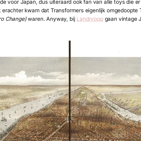
fde voor Japan, dus uiteraard ook fan van alle toys die 
k erachter kwam dat Transformers eigenlijk omgedoopte
ro Change)
waren
.
Anyway, bij
Landrypop
gaan vintage 