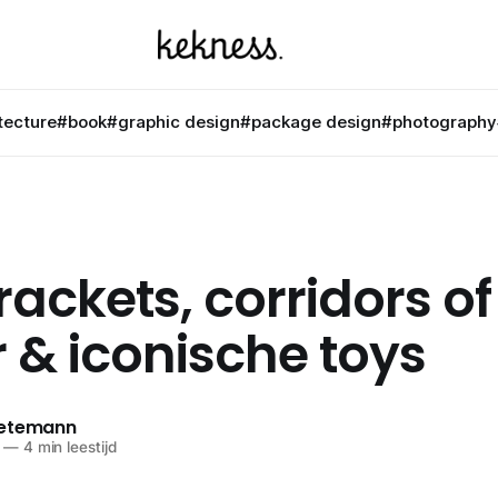
tecture
#book
#graphic design
#package design
#photography
ackets, corridors of
 & iconische toys
netemann
—
4 min leestijd