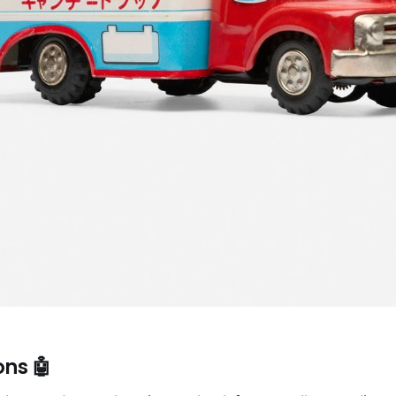
ons 🤖