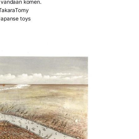
er vandaan komen.
 TakaraTomy
Japanse toys