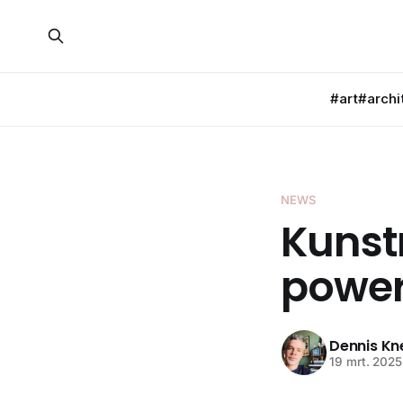
#art
#archi
NEWS
Kunstr
power
Dennis K
19 mrt. 2025