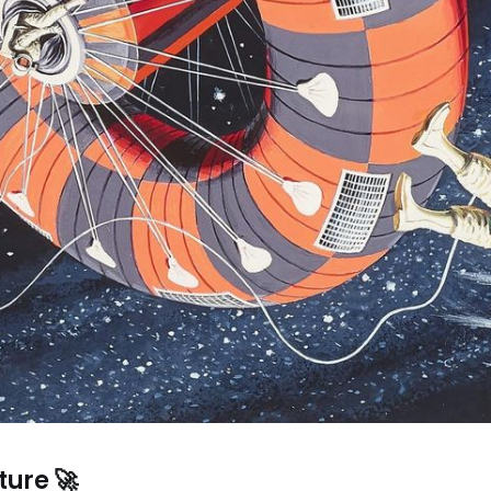
ture 🚀